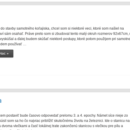
 do stavby samotného koľajiska, chcel som si niektoré veci, ktoré som našiel na
raví sám osahať. Práve preto som si zbudoval tento malý okruh rozmerov 92x67cm,
vyskúšal a ďalej budem skúšať niektoré postupy, ktoré potom použijem pri samotne
budem používať …
iac »
a
hcem postaviť bude časovo odpovedať prelomu 3. a 4. epochy. Námet síce nieje zo
kúsil som sa ho čo najviac priblížiť skutočnému životu na železnici. Ide o stanicu na
 s dvoma vlečkami a časť lokálnej trate zakončenú stanicou s vlečkou pre pílu a