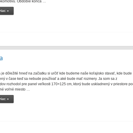
okomotívu. Obdobie konca …
iac »
a
a je dôležité hneď na začiatku si určiť kde budeme naše koľajisko stavať, kde bude
ený v čase keď sa nebude používať a aké bude mať rozmery. Ja som sa z
dov rozhodol pre panel veľkosti 170×125 cm, ktorý bude uskladnený v priestore p
diné voľné miesto …
iac »