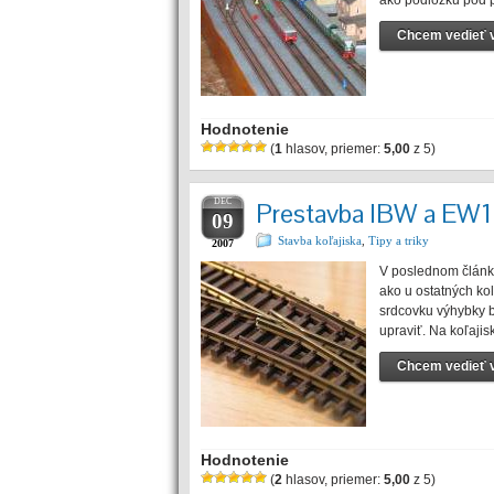
ako podložku pod p
Chcem vedieť v
Hodnotenie
(
1
hlasov, priemer:
5,00
z 5)
DEC
Prestavba IBW a EW1
09
Stavba koľajiska
,
Tipy a triky
2007
V poslednom článk
ako u ostatných k
srdcovku výhybky b
upraviť. Na koľaji
Chcem vedieť v
Hodnotenie
(
2
hlasov, priemer:
5,00
z 5)