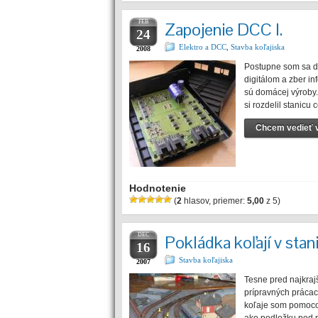
FEB
Zapojenie DCC I.
24
Elektro a DCC
,
Stavba koľajiska
2008
Postupne som sa do
digitálom a zber i
sú domácej výroby.
si rozdelil stanic
Chcem vedieť v
Hodnotenie
(
2
hlasov, priemer:
5,00
z 5)
DEC
Pokládka koľají v stan
16
Stavba koľajiska
2007
Tesne pred najkraj
prípravných prácac
koľaje som pomoco