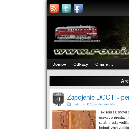
Domov
Odkazy
O mne …
Arc
MAR
Zapojenie DCC I. – per
11
Elektro a DCC
,
Stavba koľajiska
2008
Tak som sa znovu po
úsekov a prestavn
strašne veľa vodičo
jednotlivých vodičo