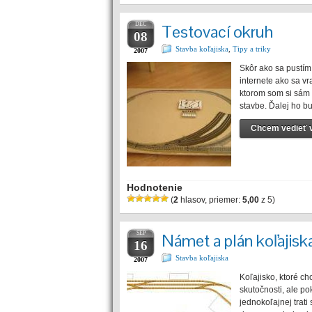
DEC
Testovací okruh
08
Stavba koľajiska
,
Tipy a triky
2007
Skôr ako sa pustím
internete ako sa v
ktorom som si sám 
stavbe. Ďalej ho 
Chcem vedieť v
Hodnotenie
(
2
hlasov, priemer:
5,00
z 5)
SEP
Námet a plán koľajisk
16
Stavba koľajiska
2007
Koľajisko, ktoré c
skutočnosti, ale po
jednokoľajnej trati