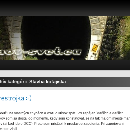
hív kategórii:
Stavba koľajiska
estrojka :-)
učil na vlastných chybách a vrátil o kúsok späť. Pri zapájaní ďalších a ďalších
íkov som sa dostal do momentu, kedy som konštatoval, že na tak malom mieste má
v (aj keď ide o DCC). Preto som pristúpil k prestavbe zapojenia. Pri zapojovaní
v som zistil, …