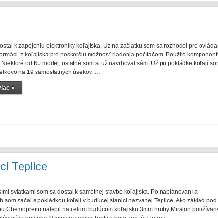
stal k zapojeniu elektroniky koľajiska. Už na začiatku som sa rozhodol pre ovláda
nformácii z koľajiska pre neskoršiu možnosť riadenia počítačom. Použité komponent
 Niektoré od NJ model, ostatné som si už navrhoval sám. Už pri pokládke koľají s
u celkovo na 19 samostatných úsekov. …
iac »
ici Teplice
šími sviatkami som sa dostal k samotnej stavbe koľajiska. Po naplánovaní a
h som začal s pokládkou koľají v budúcej stanici nazvanej Teplice. Ako základ pod
u Chemoprenu nalepil na celom budúcom koľajisku 3mm hrubý Miralon používan