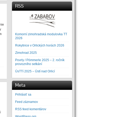
RSS
nie
y
om
Komorní zimohradská modulovka TT
2026
Rokytnice v Orlických horách 2026
Zimohrad 2025
Povrly / Pömmerle 2025 – 2. ročník
provozního setkání
ÚsTTí 2025 – Ústí nad Orlicí
Meta
Prihlásiť sa
Feed záznamov
RSS feed komentárov
ý
WordPress.org