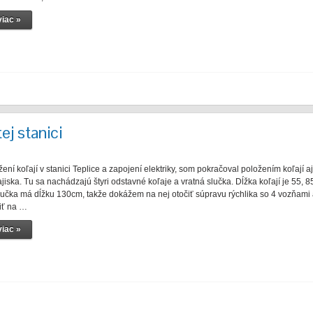
iac »
ej stanici
í koľají v stanici Teplice a zapojení elektriky, som pokračoval položením koľají aj
ľajiska. Tu sa nachádzajú štyri odstavné koľaje a vratná slučka. Dĺžka koľají je 55, 8
učka má dĺžku 130cm, takže dokážem na nej otočiť súpravu rýchlika so 4 vozňami
iť na …
iac »