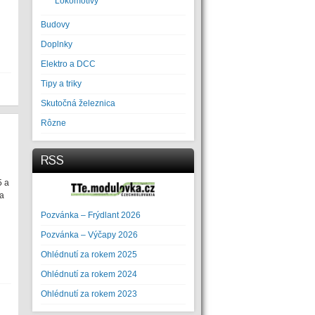
Lokomotívy
Budovy
Doplnky
Elektro a DCC
Tipy a triky
Skutočná železnica
Rôzne
RSS
5 a
 a
Pozvánka – Frýdlant 2026
Pozvánka – Výčapy 2026
Ohlédnutí za rokem 2025
Ohlédnutí za rokem 2024
Ohlédnutí za rokem 2023