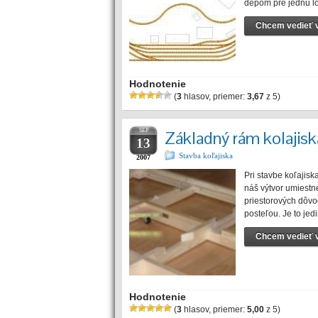
depom pre jednu l
Chcem vedieť v
Hodnotenie
(
3
hlasov, priemer:
3,67
z 5)
SEP
Základný rám kolajisk
13
Stavba koľajiska
2007
Pri stavbe koľajisk
náš výtvor umiestn
priestorových dôvo
posteľou. Je to je
Chcem vedieť v
Hodnotenie
(
3
hlasov, priemer:
5,00
z 5)