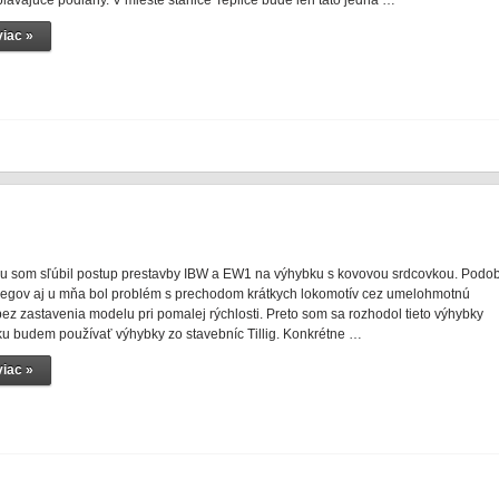
lávajúce podlahy. V mieste stanice Teplice bude len táto jedna …
iac »
u som sľúbil postup prestavby IBW a EW1 na výhybku s kovovou srdcovkou. Podo
olegov aj u mňa bol problém s prechodom krátkych lokomotív cez umelohmotnú
ez zastavenia modelu pri pomalej rýchlosti. Preto som sa rozhodol tieto výhybky
sku budem používať výhybky zo stavebníc Tillig. Konkrétne …
iac »