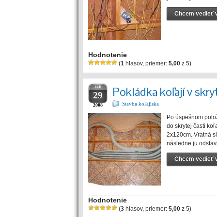
Chcem vedieť v
Hodnotenie
(
1
hlasov, priemer:
5,00
z 5)
FEB
Pokládka koľají v skryt
29
Stavba koľajiska
2008
Po úspešnom položen
do skrytej časti ko
2x120cm. Vratná sl
následne ju odstav
Chcem vedieť v
Hodnotenie
(
3
hlasov, priemer:
5,00
z 5)