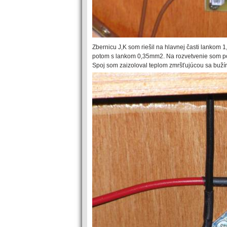
Zbernicu J,K som riešil na hlavnej časti lankom 
potom s lankom 0,35mm2. Na rozvetvenie som použ
Spoj som zaizoloval teplom zmršťujúcou sa buží