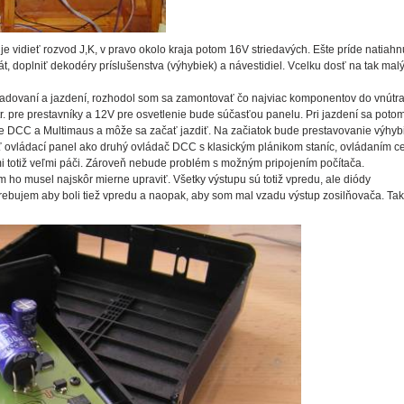
je vidieť rozvod J,K, v pravo okolo kraja potom 16V striedavých. Ešte príde natiahn
t, doplniť dekodéry príslušenstva (výhybiek) a návestidiel. Vcelku dosť na tak mal
ladovaní a jazdení, rozhodol som sa zamontovať čo najviac komponentov do vnútra
. pre prestavníky a 12V pre osvetlenie bude súčasťou panelu. Pri jazdení sa poto
 pre DCC a Multimaus a môže sa začať jazdiť. Na začiatok bude prestavovanie výhyb
 ovládací panel ako druhý ovládač DCC s klasickým plánikom staníc, ovládaním c
mi totiž veľmi páči. Zároveň nebude problém s možným pripojením počítača.
ho musel najskôr mierne upraviť. Všetky výstupu sú totiž vpredu, ale diódy
rebujem aby boli tiež vpredu a naopak, aby som mal vzadu výstup zosilňovača. Tak