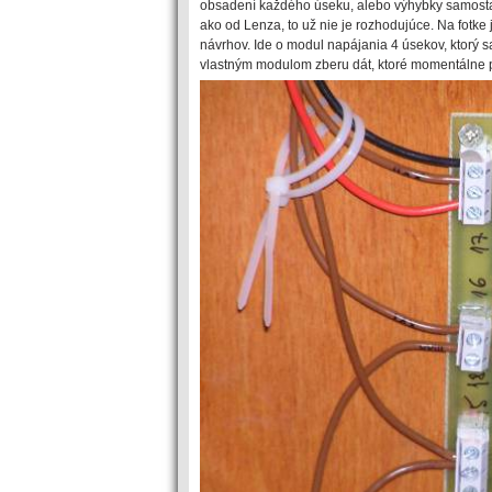
obsadení každého úseku, alebo výhybky samostat
ako od Lenza, to už nie je rozhodujúce. Na fotke
návrhov. Ide o modul napájania 4 úsekov, ktorý s
vlastným modulom zberu dát, ktoré momentálne 