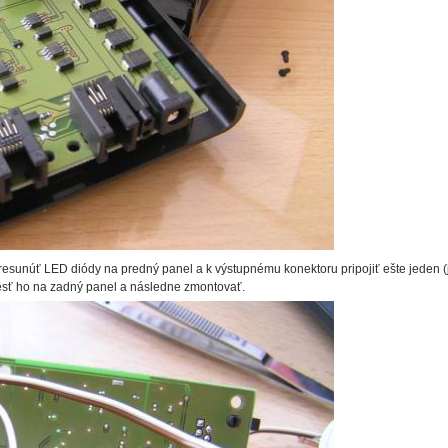
esunúť LED diódy na predný panel a k výstupnému konektoru pripojiť ešte jeden (
viesť ho na zadný panel a následne zmontovať.