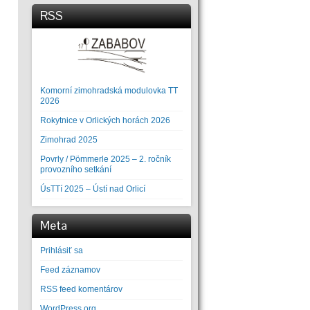
RSS
Komorní zimohradská modulovka TT
2026
Rokytnice v Orlických horách 2026
Zimohrad 2025
Povrly / Pömmerle 2025 – 2. ročník
provozního setkání
ÚsTTí 2025 – Ústí nad Orlicí
Meta
Prihlásiť sa
Feed záznamov
RSS feed komentárov
WordPress.org