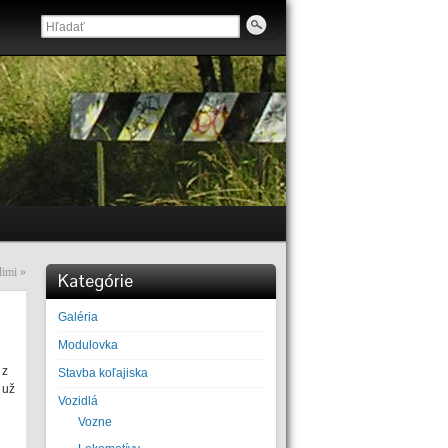
dimi
»
Kategórie
Galéria
Modulovka
 z
Stavba koľajiska
 už
Vozidlá
Vozne