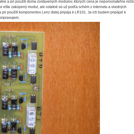
ne a pri použití doma zostavených modulov, ktorých cena je neporovnateľne nižš
 je ešte zakúpený modul, ale ostatné sú už podľa schém z internetu a vlastných
a pri použití komponentov Lenz ďalej pripája k LR101. Ja ich budem pripájať k
pripravujem.