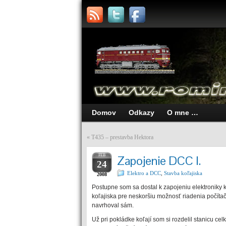
Domov
Odkazy
O mne …
«
T435 – prestavba Hektora
FEB
Zapojenie DCC I.
24
Elektro a DCC
,
Stavba koľajiska
2008
Postupne som sa dostal k zapojeniu elektroniky k
koľajiska pre neskoršiu možnosť riadenia počíta
navrhoval sám.
Už pri pokládke koľají som si rozdelil stanicu 