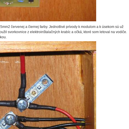
1,5mm2 červenej a čiernej farby. Jednotlivé prívody k modulom a k úsekom sú už
il svorkovnice z elektroinštalačných krabíc a očká, ktoré som letoval na vodiče.
rkou.