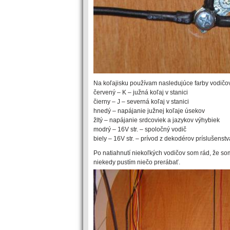
Na koľajisku používam nasledujúce farby vodičo
červený – K – južná koľaj v stanici
čierny – J – severná koľaj v stanici
hnedý – napájanie južnej koľaje úsekov
žltý – napájanie srdcoviek a jazykov výhybiek
modrý – 16V str. – spoločný vodič
biely – 16V str. – prívod z dekodérov príslušenstv
Po natiahnutí niekoľkých vodičov som rád, že som
niekedy pustím niečo prerábať.