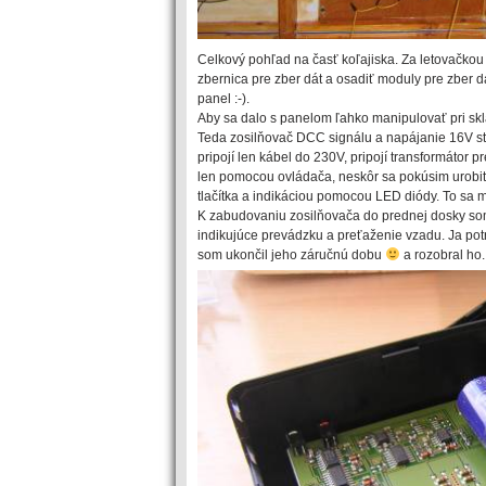
Celkový pohľad na časť koľajiska. Za letovačkou 
zbernica pre zber dát a osadiť moduly pre zber dá
panel :-).
Aby sa dalo s panelom ľahko manipulovať pri sk
Teda zosilňovač DCC signálu a napájanie 16V str
pripojí len kábel do 230V, pripojí transformátor
len pomocou ovládača, neskôr sa pokúsim urobiť
tlačítka a indikáciou pomocou LED diódy. To sa 
K zabudovaniu zosilňovača do prednej dosky som 
indikujúce prevádzku a preťaženie vzadu. Ja pot
som ukončil jeho záručnú dobu
a rozobral ho.