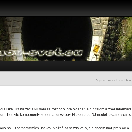
Výstava modelov v Chru
oľajiska. Už na začiatku som sa rozhodol pre ovládanie digitálom a zber informácii
čom. Použité komponenty sú domácej výroby. Niektoré od NJ model, ostatné som si
celkovo na 19 samostatných úsekov. Možná sa to zdá veľa, ale chcem mať prehľad o