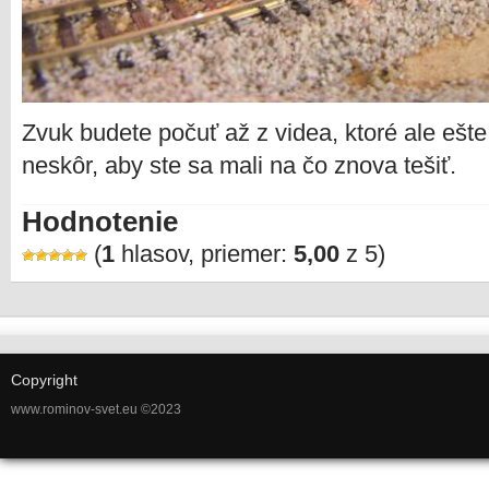
Zvuk budete počuť až z videa, ktoré ale eš
neskôr, aby ste sa mali na čo znova tešiť.
Hodnotenie
(
1
hlasov, priemer:
5,00
z 5)
Copyright
www.rominov-svet.eu ©2023