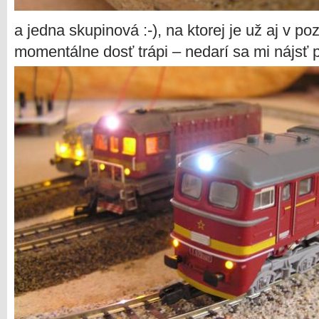
a jedna skupinová :-), na ktorej je už aj v p
momentálne dosť trápi – nedarí sa mi nájsť p