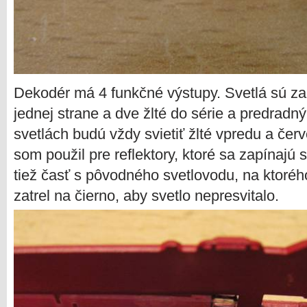
Dekodér má 4 funkčné výstupy. Svetlá sú z
jednej strane a dve žlté do série a predradn
svetlách budú vždy svietiť žlté vpredu a če
som použil pre reflektory, ktoré sa zapínajú
tiež časť s pôvodného svetlovodu, na ktorého
zatrel na čierno, aby svetlo nepresvitalo.