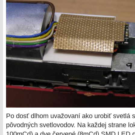
Po dosť dlhom uvažovaní ako urobiť svetlá s
pôvodných svetlovodov. Na každej strane lok
100mCd) a dve červené (8mCd) SMD LED dió