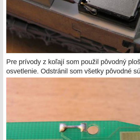
Pre prívody z koľají som použil pôvodný ploš
osvetlenie. Odstránil som všetky pôvodné súč