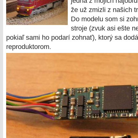
jedna z mojich najobľú
že už zmizli z našich tr
Do modelu som si zoh
stroje (zvuk asi ešte 
pokiaľ sami ho podarí zohnať), ktorý sa dod
reproduktorom.