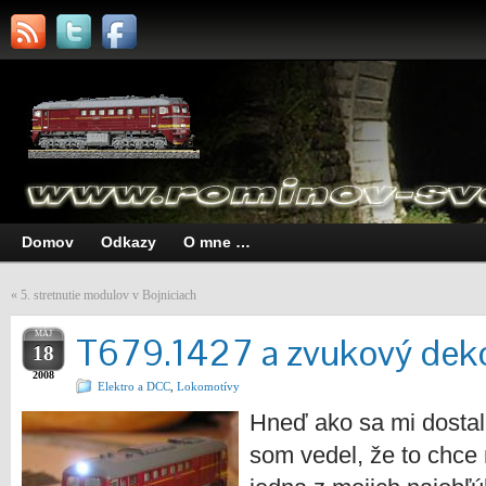
Domov
Odkazy
O mne …
«
5. stretnutie modulov v Bojniciach
MÁJ
T679.1427 a zvukový dek
18
2008
Elektro a DCC
,
Lokomotívy
Hneď ako sa mi dostal 
som vedel, že to chce n