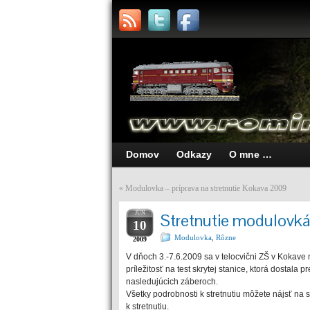
Domov
Odkazy
O mne …
«
Modulovka – príprava na stretnutie Kokava 2009
JÚN
Stretnutie modulovk
10
Modulovka
,
Rôzne
2009
V dňoch 3.-7.6.2009 sa v telocvični ZŠ v Kokave 
príležitosť na test skrytej stanice, ktorá dostal
nasledujúcich záberoch.
Všetky podrobnosti k stretnutiu môžete nájsť na
k stretnutiu.