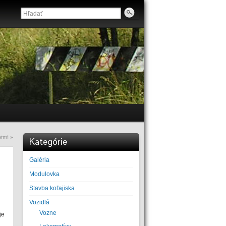
atmi
»
Kategórie
Galéria
Modulovka
Stavba koľajiska
Vozidlá
Vozne
je