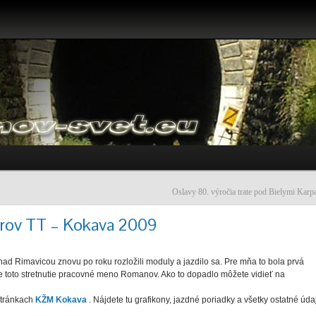
Oslavy 80. výročia trate pod Bielymi Karp
árov TT – Kokava 2009
nad Rimavicou znovu po roku rozložili moduly a jazdilo sa. Pre mňa to bola prvá
a pre toto stretnutie pracovné meno Romanov. Ako to dopadlo môžete vidieť na
 stránkach
KŽM Kokava
. Nájdete tu grafikony, jazdné poriadky a všetky ostatné úda