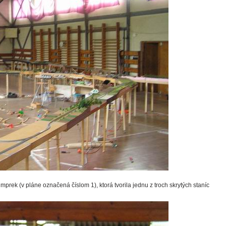
ek (v pláne označená číslom 1), ktorá tvorila jednu z troch skrytých staníc