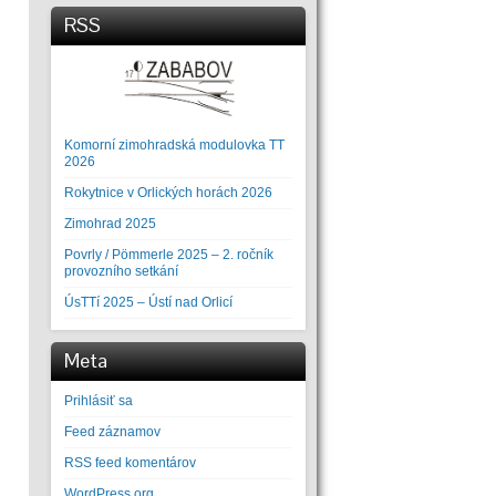
RSS
Komorní zimohradská modulovka TT
2026
Rokytnice v Orlických horách 2026
Zimohrad 2025
Povrly / Pömmerle 2025 – 2. ročník
provozního setkání
ÚsTTí 2025 – Ústí nad Orlicí
Meta
Prihlásiť sa
Feed záznamov
RSS feed komentárov
WordPress.org