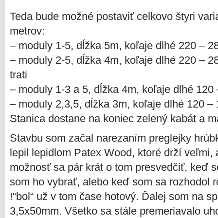
Teda bude možné postaviť celkovo štyri varia
metrov:
– moduly 1-5, dĺžka 5m, koľaje dlhé 220 – 
– moduly 2-5, dĺžka 4m, koľaje dlhé 220 – 
trati
– moduly 1-3 a 5, dĺžka 4m, koľaje dlhé 12
– moduly 2,3,5, dĺžka 3m, koľaje dlhé 120 – 
Stanica dostane na koniec zelený kabát a m
Stavbu som začal narezaním preglejky hrúb
lepil lepidlom Patex Wood, ktoré drží veľmi,
možnosť sa pár krát o tom presvedčiť, keď so
som ho vybrať, alebo keď som sa rozhodol ro
!“bol“ už v tom čase hotový. Ďalej som na sp
3,5x50mm. Všetko sa stále premeriavalo uho