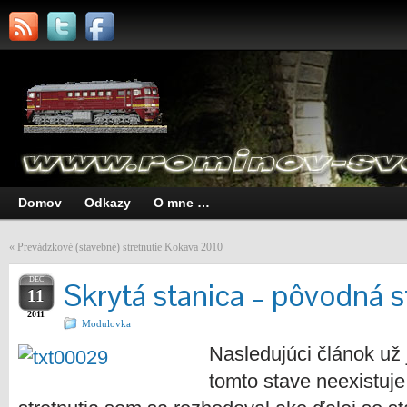
Domov
Odkazy
O mne …
«
Prevádzkové (stavebné) stretnutie Kokava 2010
DEC
Skrytá stanica – pôvodná s
11
2011
Modulovka
Nasledujúci článok už 
tomto stave neexistuje