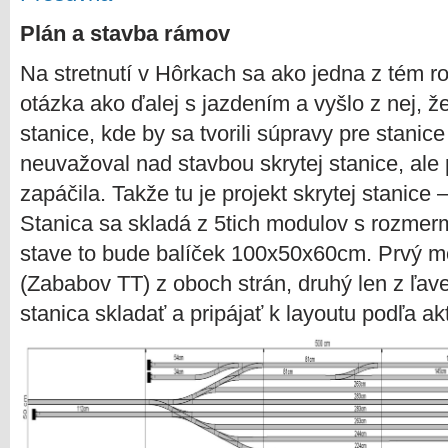
Plán a stavba rámov
Na stretnutí v Hôrkach sa ako jedna z tém r
otázka ako ďalej s jazdením a vyšlo z nej, ž
stanice, kde by sa tvorili súpravy pre stani
neuvažoval nad stavbou skrytej stanice, ale
zapáčila. Takže tu je projekt skrytej stanice 
Stanica sa skladá z 5tich modulov s rozme
stave to bude balíček 100x50x60cm. Prvý 
(Zababov TT) z oboch strán, druhý len z ľave
stanica skladať a pripájať k layoutu podľa ak