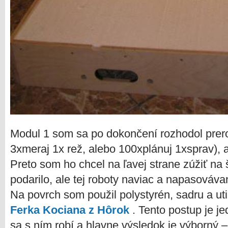
Modul 1 som sa po dokončení rozhodol prerob
3xmeraj 1x rež, alebo 100xplánuj 1xsprav), a
Preto som ho chcel na ľavej strane zúžiť na
podarilo, ale tej roboty naviac a napasovávan
Na povrch som použil polystyrén, sadru a uti
Ferka Kociana z Hôrok
. Tento postup je j
sa s ním robí a hlavne výsledok je výborný