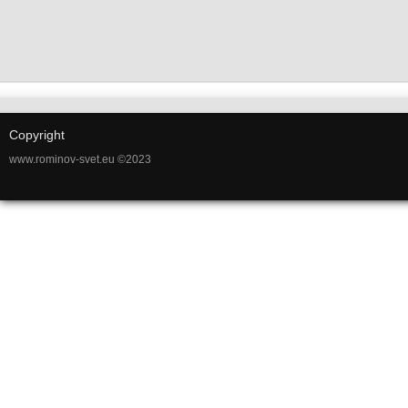
Copyright
www.rominov-svet.eu ©2023