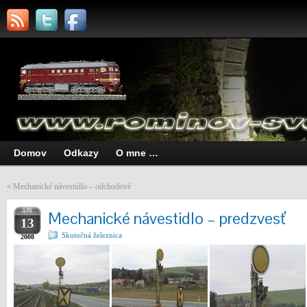
Domov
Odkazy
O mne …
«
Mechanické návestidlo – odchodové
APR
Mechanické návestidlo – predzvesť
13
Skutočná železnica
2008