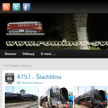
Domov
Odkazy
O mne …
«
Vo Vrútkach vládla para
JÚN
475.1 – Šlachtična
06
Skutočná železnica
2008