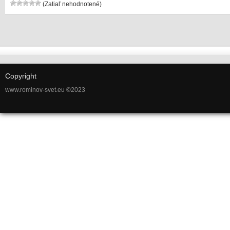
(Zatiaľ nehodnotené)
Copyright
www.rominov-svet.eu ©2023