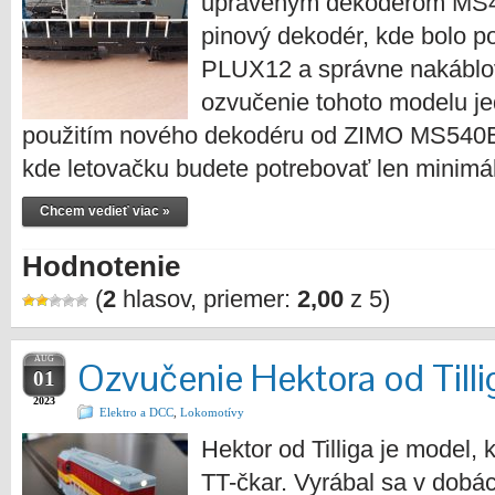
upraveným dekodérom MS490
pinový dekodér, kde bolo po
PLUX12 a správne nakáblov
ozvučenie tohoto modelu j
použitím nového dekodéru od ZIMO MS540E
kde letovačku budete potrebovať len minimá
Chcem vedieť viac »
Hodnotenie
(
2
hlasov, priemer:
2,00
z 5)
AUG
Ozvučenie Hektora od Tilli
01
2023
Elektro a DCC
,
Lokomotívy
Hektor od Tilliga je model,
TT-čkar. Vyrábal sa v dobác