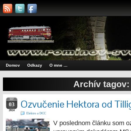
Domov
Odkazy
O mne …
Archív tagov
SEP
Ozvučenie Hektora od Tilli
03
2024
Elektro a DCC
V poslednom článku som oz