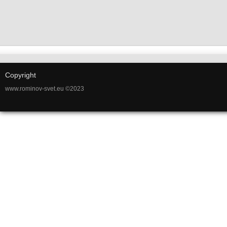
Copyright
www.rominov-svet.eu ©2023